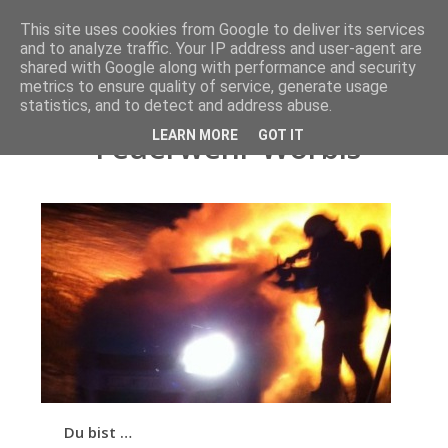
This site uses cookies from Google to deliver its services
STARTSEITE
and to analyze traffic. Your IP address and user-agent are
shared with Google along with performance and security
metrics to ensure quality of service, generate usage
Interesse
Engagiere dich in der
statistics, and to detect and address abuse.
LEARN MORE
GOT IT
Feuerwehr Worbis
Über uns
Fahrzeuge
Einsätze
Gerätehaus
Allgemeines
Du bist …