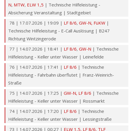
N
,
MTW
,
ELW 1,5
| Technische Hilfeleistung -
Impressum
Absicherung Veranstaltung | Stadtgebiet
78 | 17.07.2026 | 19:09 |
LF 8/6
,
GW-N
,
FüKW
|
Facebook
Technische Hilfeleistung - E-Call Auslösung | B247
Richtung Wintzingerode
77 | 14.07.2026 | 18:41 |
LF 8/6
,
GW-N
| Technische
Hilfeleistung - Keller unter Wasser | Leinefelde
76 | 14.07.2026 | 17:41 |
LF 8/6
| Technische
Hilfeleistung - Fahrbahn überflutet | Franz-Weinrich-
Straße
75 | 14.07.2026 | 17:25 |
GW-N
,
LF 8/6
| Technische
Hilfeleistung - Keller unter Wasser | Rossmarkt
74 | 14.07.2026 | 17:20 |
LF 8/6
| Technische
Hilfeleistung - Keller unter Wasser | Lessingstraße
73 | 14.07.2026 | 00:27 |
ELW 1,5,
LF 8/6
,
TLF