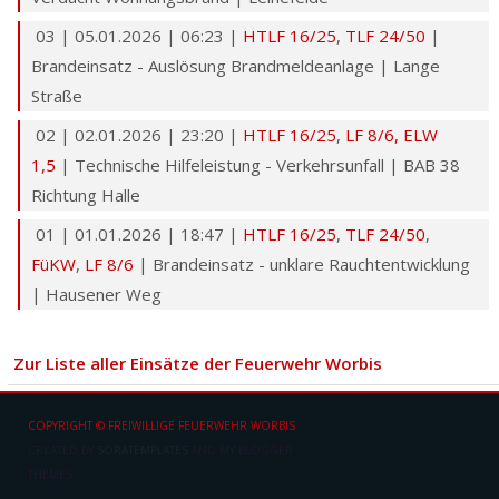
03 | 05.01.2026 | 06:23 |
HTLF 16/25
,
TLF 24/50
|
Brandeinsatz - Auslösung Brandmeldeanlage | Lange
Straße
02 | 02.01.2026 | 23:20 |
HTLF 16/25
,
LF 8/6
,
ELW
1,5
| Technische Hilfeleistung - Verkehrsunfall | BAB 38
Richtung Halle
01 | 01.01.2026 | 18:47 |
HTLF 16/25
,
TLF 24/50
,
FüKW
,
LF 8/6
| Brandeinsatz - unklare Rauchtentwicklung
| Hausener Weg
Zur Liste aller Einsätze der Feuerwehr Worbis
COPYRIGHT © FREIWILLIGE FEUERWEHR WORBIS
CREATED BY
SORATEMPLATES
AND
MY BLOGGER
THEMES