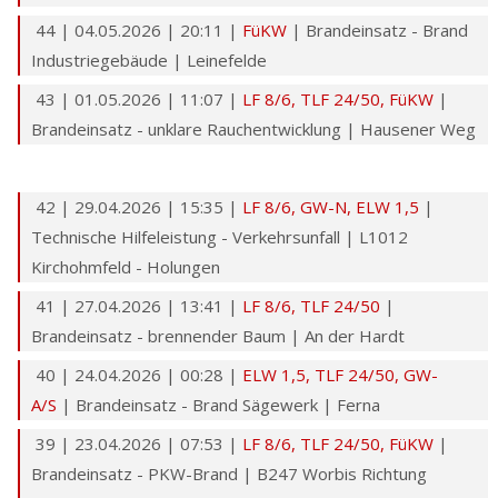
44 | 04.05.2026 | 20:11 |
FüKW
| Brandeinsatz - Brand
Industriegebäude | Leinefelde
43 | 01.05.2026 | 11:07 |
LF 8/6,
TLF 24/50
,
FüKW
|
Brandeinsatz - unklare Rauchentwicklung | Hausener Weg
42 | 29.04.2026 | 15:35 |
LF 8/6,
GW-N
,
ELW 1,5
|
Technische Hilfeleistung - Verkehrsunfall | L1012
Kirchohmfeld - Holungen
41 | 27.04.2026 | 13:41 |
LF 8/6,
TLF 24/50
|
Brandeinsatz - brennender Baum | An der Hardt
40 | 24.04.2026 | 00:28 |
ELW 1,5
,
TLF 24/50
,
GW-
A/S
| Brandeinsatz - Brand Sägewerk | Ferna
39 | 23.04.2026 | 07:53 |
LF 8/6,
TLF 24/50
,
FüKW
|
Brandeinsatz - PKW-Brand | B247 Worbis Richtung