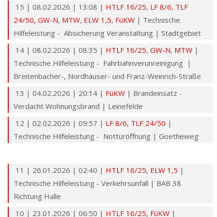
15 | 08.02.2026 | 13:08 |
HTLF 16/25
,
LF 8/6,
TLF
24/50,
GW-N
,
MTW
,
ELW 1,5
,
FüKW
| Technische
Hilfeleistung - Absicherung Veranstaltung | Stadtgebiet
14 | 08.02.2026 | 08:35 |
HTLF 16/25
,
GW-N
,
MTW
|
Technische Hilfeleistung - Fahrbahnverunreinigung |
Breitenbacher-, Nordhäuser- und Franz-Weinrich-Straße
13 | 04.02.2026 | 20:14 |
FüKW
| Brandeinsatz -
Verdacht Wohnungsbrand | Leinefelde
12 | 02.02.2026 | 09:57 |
LF 8/6,
TLF 24/50
|
Technische Hilfeleistung - Nottüröffnung | Goetheweg
11 | 26.01.2026 | 02:40 |
HTLF 16/25
,
ELW 1,5
|
Technische Hilfeleistung - Verkehrsunfall | BAB 38
Richtung Halle
10 | 23.01.2026 | 06:50 |
HTLF 16/25
,
FüKW
|