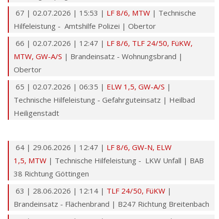
67 | 02.07.2026 | 15:53 |
LF 8/6
,
MTW
| Technische
Hilfeleistung - Amtshilfe Polizei | Obertor
66 | 02.07.2026 | 12:47 |
LF 8/6
,
TLF 24/50
,
FüKW
,
MTW,
GW-A/S
| Brandeinsatz - Wohnungsbrand |
Obertor
65 | 02.07.2026 | 06:35 |
ELW 1,5
,
GW-A/S
|
Technische Hilfeleistung - Gefahrguteinsatz | Heilbad
Heiligenstadt
64 | 29.06.2026 | 12:47 |
LF 8/6
,
GW-N
,
ELW
1,5,
MTW
| Technische Hilfeleistung - LKW Unfall | BAB
38 Richtung Göttingen
63 | 28.06.2026 | 12:14 |
TLF 24/50
,
FüKW
|
Brandeinsatz - Flächenbrand | B247 Richtung Breitenbach