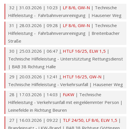
32 | 31.03.2026 | 10:23 |
LF 8/6,
GW-N
| Technische
Hilfeleistung - Fahrbahnverunreinigung | Hausener Weg
31 | 28.03.2026 | 09:28 |
LF 8/6,
GW-N
| Technische
Hilfeleistung - Fahrbahnverunreinigung | Breitenbacher
Straße
30 | 25.03.2026 | 06:47
|
HTLF 16/25
,
ELW 1,5
|
Technische Hilfeleistung - Unterstütztung Rettungsdienst
| BAB 38 Richtung Halle
29 | 20.03.2026 | 12:41
|
HTLF 16/25
,
GW-N
|
Technische Hilfeleistung - Verkehrsunfall | Hausener Weg
28 | 17.03.2026 | 14:03 |
FüKW
| Technische
Hilfeleistung - Verkehrsunfall mit eingeklemmter Person |
Leinefelde in Richtung Beuren
27 | 16.03.2026 | 09:22 |
TLF 24/50
,
LF 8/6,
ELW 1,5
|
Brandeinsatz - LKW-Brand | BAB 38 Richtung Göttingen