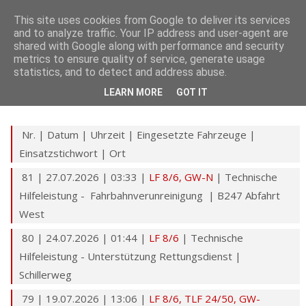
This site uses cookies from Google to deliver its services
STARTSEITE
and to analyze traffic. Your IP address and user-agent are
shared with Google along with performance and security
metrics to ensure quality of service, generate usage
Interesse
Alle Einsätze 2026
statistics, and to detect and address abuse.
LEARN MORE
GOT IT
Über uns
Nr. | Datum | Uhrzeit | Eingesetzte Fahrzeuge |
Fahrzeuge
Einsatzstichwort | Ort
81 | 27.07.2026 | 03:33 |
LF 8/6,
GW-N
| Technische
Einsätze
Hilfeleistung - Fahrbahnverunreinigung | B247 Abfahrt
West
Gerätehaus
80 | 24.07.2026 | 01:44 |
LF 8/6
| Technische
Hilfeleistung - Unterstützung Rettungsdienst |
Schillerweg
Allgemeines
79 | 19.07.2026 | 13:06 |
LF 8/6,
TLF 24/50,
GW-