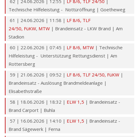
62 | 24.06.2026 | 12:55 |
LF 8/6
,
TLF 24/50
|
Technische Hilfeleistung - Nottüröffnung | Goetheweg
61 | 24.06.2026 | 11:58 |
LF 8/6,
TLF
24/50
,
FüKW
,
MTW
| Brandeinsatz - LKW Brand | Am
Stadion
60 | 22.06.2026 | 07:45 |
LF 8/6
,
MTW
| Technische
Hilfeleistung - Unterstützung Rettungsdienst | Am
Rottersberg
59 | 21.06.2026 | 09:52 |
LF 8/6,
TLF 24/50
,
FüKW
|
Brandeinsatz - Auslösung Brandmeldeanlage |
Elisabethstraße
58 | 18.06.2026 | 18:32 |
ELW 1,5
| Brandeinsatz -
Brand Carport | Buhla
57 | 16.06.2026 | 14:10 |
ELW 1,5
| Brandeinsatz -
Brand Sägewerk | Ferna