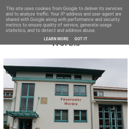
This site uses cookies from Google to deliver its services
STARTSEITE
and to analyze traffic. Your IP address and user-agent are
shared with Google along with performance and security
metrics to ensure quality of service, generate usage
Interesse
Gerätehaus der Feuerwehr
statistics, and to detect and address abuse.
LEARN MORE
GOT IT
Worbis
Über uns
Fahrzeuge
Einsätze
Gerätehaus
Allgemeines