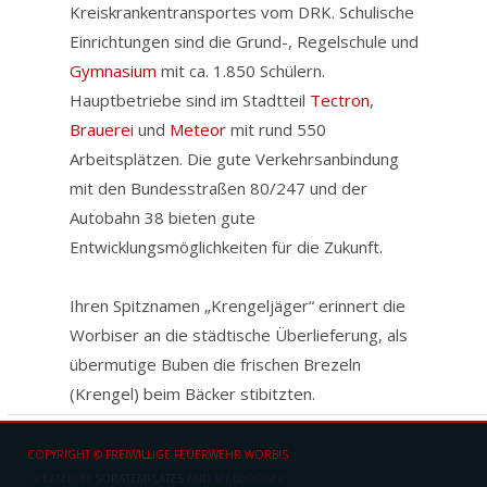
Kreiskrankentransportes vom DRK. Schulische
Impressum
Einrichtungen sind die Grund-, Regelschule und
Gymnasium
mit ca. 1.850 Schülern.
Facebook
Hauptbetriebe sind im Stadtteil
Tectron
,
Brauerei
und
Meteor
mit rund 550
Arbeitsplätzen. Die gute Verkehrsanbindung
mit den Bundesstraßen 80/247 und der
Autobahn 38 bieten gute
Entwicklungsmöglichkeiten für die Zukunft.
Ihren Spitznamen „Krengeljäger“ erinnert die
Worbiser an die städtische Überlieferung, als
übermutige Buben die frischen Brezeln
(Krengel) beim Bäcker stibitzten.
COPYRIGHT © FREIWILLIGE FEUERWEHR WORBIS
CREATED BY
SORATEMPLATES
AND
MY BLOGGER