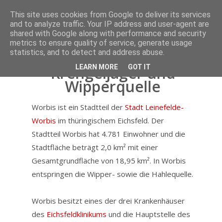
This site uses cookies from Google to deliver its services
STARTSEITE
and to analyze traffic. Your IP address and user-agent are
shared with Google along with performance and security
metrics to ensure quality of service, generate usage
Interesse
Worbis - Stadt der
statistics, and to detect and address abuse.
LEARN MORE
GOT IT
Krengeljäger und
Über uns
Wipperquelle
Worbis ist ein Stadtteil der
Stadt Leinefelde-
Fahrzeuge
Worbis
im thüringischem Eichsfeld. Der
Stadtteil Worbis hat 4.781 Einwohner und die
Einsätze
Stadtfläche beträgt 2,0 km² mit einer
Gesamtgrundfläche von 18,95 km². In Worbis
Gerätehaus
entspringen die Wipper- sowie die Hahlequelle.
Worbis besitzt eines der drei Krankenhäuser
Allgemeines
des
Eichsfeldklinikums
und die Hauptstelle des